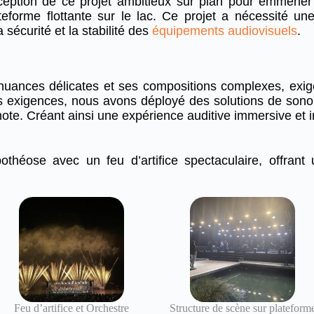
ception de ce projet ambitieux sur plan pour emmene
eforme flottante sur le lac. Ce projet a nécessité une
 sécurité et la stabilité des
équipements audiovisuels
.
nuances délicates et ses compositions complexes, exi
es exigences, nous avons déployé des solutions de sonor
ote. Créant ainsi une expérience auditive immersive et in
pothéose avec un feu d’artifice spectaculaire, offra
Feu d’artifice et Orchestre
Structure de scène sur plateform