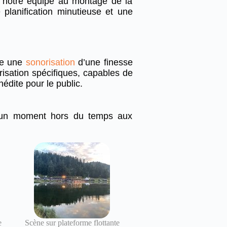
r notre équipe au montage de la
 planification minutieuse et une
ge une
sonorisation
d’une finesse
isation spécifiques, capables de
édite pour le public.
nt un moment hors du temps aux
e
Scène sur plateforme flottante