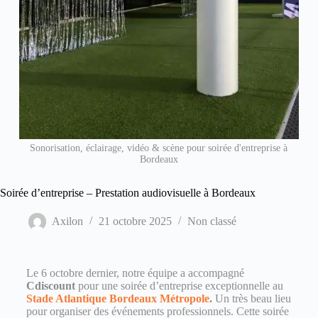
Sonorisation, éclairage, vidéo & scène pour soirée d'entreprise à
Bordeaux
Soirée d’entreprise – Prestation audiovisuelle à Bordeaux
Axilon
21 octobre 2025
Non classé
Le 6 octobre dernier, notre équipe a accompagné
Cdiscount
pour une soirée d’entreprise exceptionnelle au
Stade Atlantique Bordeaux Métropole
.
Un très beau lieu
pour organiser des événements professionnels. Cette soirée