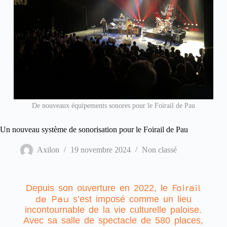
De nouveaux équipements sonores pour le Foirail de Pau
Un nouveau système de sonorisation pour le Foirail de Pau
Axilon
19 novembre 2024
Non classé
Foirail
Depuis son ouverture en 2022, le
de Pau
s’est imposé comme un lieu
incontournable de la vie culturelle paloise.
Avec sa salle de spectacle de 580 places,