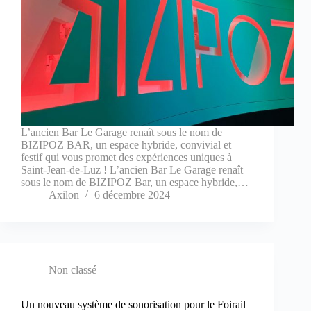
L’ancien Bar Le Garage renaît sous le nom de
BIZIPOZ BAR, un espace hybride, convivial et
festif qui vous promet des expériences uniques à
Saint-Jean-de-Luz ! L’ancien Bar Le Garage renaît
sous le nom de BIZIPOZ Bar, un espace hybride,…
Axilon
6 décembre 2024
Non classé
Un nouveau système de sonorisation pour le Foirail