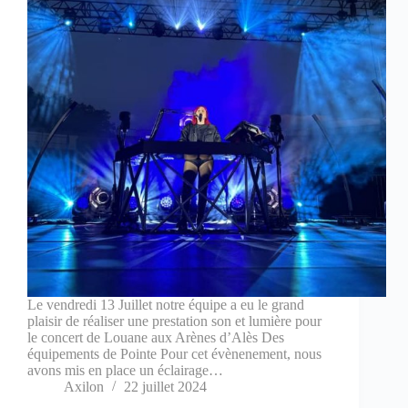
Le vendredi 13 Juillet notre équipe a eu le grand
plaisir de réaliser une prestation son et lumière pour
le concert de Louane aux Arènes d’Alès Des
équipements de Pointe Pour cet évènenement, nous
avons mis en place un éclairage…
Axilon
22 juillet 2024